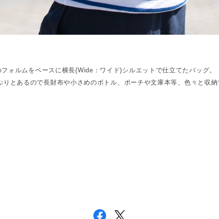
g のフォルムをベースに横長(Wide：ワイド)シルエットで仕立てたバッグ。
ぷりとあるので長財布や小さめのボトル、ポーチや文庫本等、色々と収納