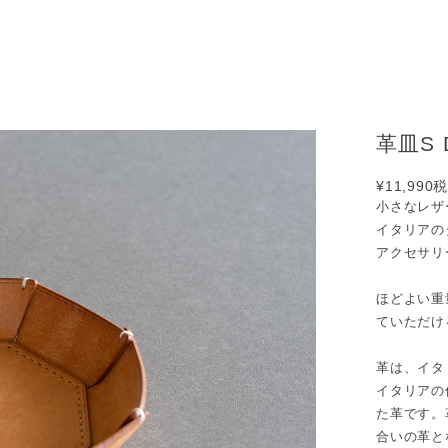
革皿S D
¥11,990
税
小さなレザ
イタリアの
アクセサリ
ほどよい重
ていただけ
革は、イタ
イタリアの
た革です。
合いの革と