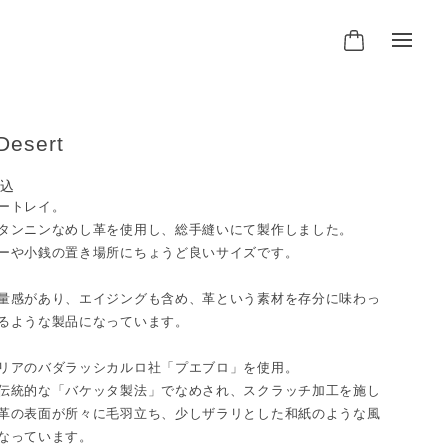
esert
込
ートレイ。
タンニンなめし革を使用し、総手縫いにて製作しました。
ーや小銭の置き場所にちょうど良いサイズです。
量感があり、エイジングも含め、革という素材を存分に味わっ
るような製品になっています。
リアのバダラッシカルロ社「プエブロ」を使用。
伝統的な「バケッタ製法」でなめされ、スクラッチ加工を施し
革の表面が所々に毛羽立ち、少しザラリとした和紙のような風
なっています。