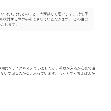
ていただけたとのこと、大変嬉しく思います。 持ち手
を検討する際の参考にさせていただきます。 この度は
いたします。
事用にMサイズを考えていましたが、荷物が入るか心配で迷
しない要因なのかなと思っています。もっと早く買えばよか
いです。 必要な荷物もしっかり収まったとのこと、気に
く拝見しました。 是非、これからもお仕事にご活用い
ましたらFukuをよろしくお願いいたします。