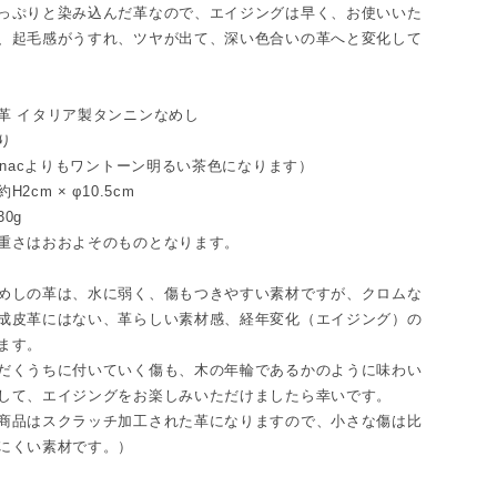
っぷりと染み込んだ革なので、エイジングは早く、お使いいた
、起毛感がうすれ、ツヤが出て、深い色合いの革へと変化して
革 イタリア製タンニンなめし
り
acよりもワントーン明るい茶色になります）
2cm × φ10.5cm
0g
重さはおおよそのものとなります。
めしの革は、水に弱く、傷もつきやすい素材ですが、クロムな
成皮革にはない、革らしい素材感、経年変化（エイジング）の
ます。
だくうちに付いていく傷も、木の年輪であるかのように味わい
して、エイジングをお楽しみいただけましたら幸いです。
商品はスクラッチ加工された革になりますので、小さな傷は比
にくい素材です。）