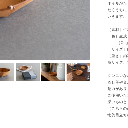
オイルがた
だくうちに
いきます。
［素材］牛
［色］生成
（Cogn
［サイズ］約H
［重さ］約3
※サイズ、
タンニンな
めし革や合
魅力があり
ご使用いた
深いものと
（こちらの
較的目立ち