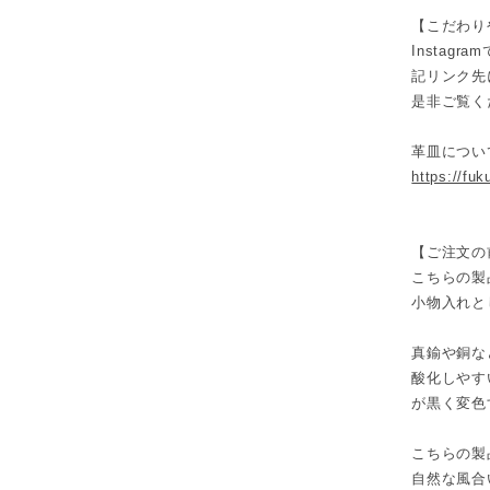
【こだわり
Insta
記リンク先
是非ご覧く
革皿について
https://fu
【ご注文の
こちらの製
小物入れと
真鍮や銅な
酸化しやす
が黒く変色
こちらの製
自然な風合