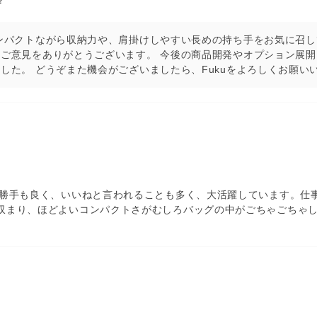
ンパクトながら収納力や、肩掛けしやすい長めの持ち手をお気に召し
ご意見をありがとうございます。 今後の商品開発やオプション展開
した。 どうぞまた機会がございましたら、Fukuをよろしくお願い
い勝手も良く、いいねと言われることも多く、大活躍しています。仕
収まり、ほどよいコンパクトさがむしろバッグの中がごちゃごちゃ
サイズ、Lサイズに続いてMサイズもお選びいただけて、とても嬉し
 「もっと早く買えばよかった」とのお言葉までいただき、大変嬉し
文いただきましてありがとうございました。 どうぞまた機会がござい