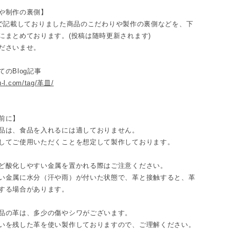
や制作の裏側】
gramで記載しておりました商品のこだわりや製作の裏側などを、下
にまとめております。(投稿は随時更新されます)
ださいませ。
のBlog記事
ku-l.com/tag/革皿/
前に】
品は、食品を入れるには適しておりません。
してご使用いただくことを想定して製作しております。
ど酸化しやすい金属を置かれる際はご注意ください。
い金属に水分（汗や雨）が付いた状態で、革と接触すると、革
する場合があります。
品の革は、多少の傷やシワがございます。
いを残した革を使い製作しておりますので、ご理解ください。