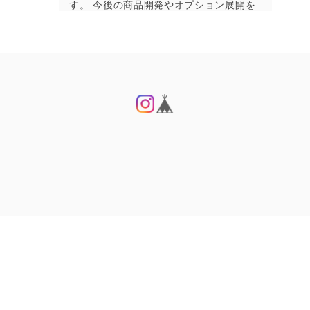
す。 今後の商品開発やオプション展開を
検討する際の参考にさせていただきま
す。 この度はご注文いただきまして、あ
りがとうございました。 どうぞまた機会
がございましたら、Fukuをよろしくお願
いいたします。
帆布のボストンバッグM ブラック
2026/07/31
休日用のSサイズ、旅行や出張用のLサイズ、どちらも
使い勝手も良く、いいねと言われることも多く、大活
躍しています。仕事用にMサイズを考えていました
が、荷物が入るか心配で迷っていました。パソコンも
プライバシーポリシー
特定商取引法に基づく表記
書類もそのほかの荷物も十分に収まり、ほどよいコン
© Fuku
パクトさがむしろバッグの中がごちゃごちゃしない要
因なのかなと思っています。もっと早く買えばよかっ
たです。ありがとうございました。