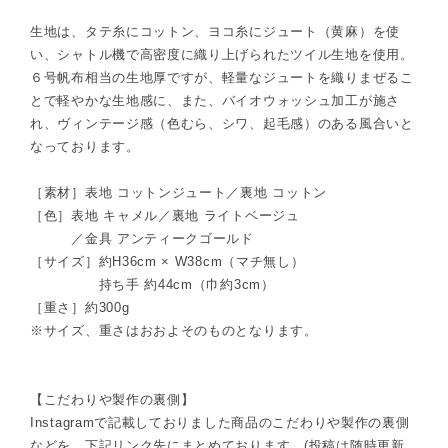
生地は、タテ糸にコットン、ヨコ糸にジュート（黄麻）を使
い、シャトル機で高密度に織り上げられたツイル生地を使用。
６号帆布相当の生地厚ですが、軽量なジュートを織りまぜるこ
とで軽やかな生地感に、また、バイオウォッシュ加工が施さ
れ、ヴィンテージ感（色むら、シワ、起毛感）のある風合いと
なっております。
［素材］表地 コットンジュート／裏地 コットン
［色］表地 キャメル／裏地 ライトベージュ
／金具 アンティークゴールド
［サイズ］約H36cm × W38cm（マチ無し）
持ち手 約44cm（巾約3cm）
［重さ］約300g
※サイズ、重さはおおよそのものとなります。
【こだわりや製作の裏側】
Instagramで記載しておりました商品のこだわりや製作の裏側
などを、下記リンク先にまとめております。(投稿は随時更新